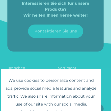
Interessieren Sie sich für unsere
Produkte?
Wir helfen Ihnen gerne weiter!
Kontaktieren Sie uns
Branchen
Sortiment
Katalog
Karriere
We use cookies to personalize content and
ads, provide social media features and analyze
traffic. We also share information about your
Abonnieren Sie den Newsletter
use of our site with our social media,