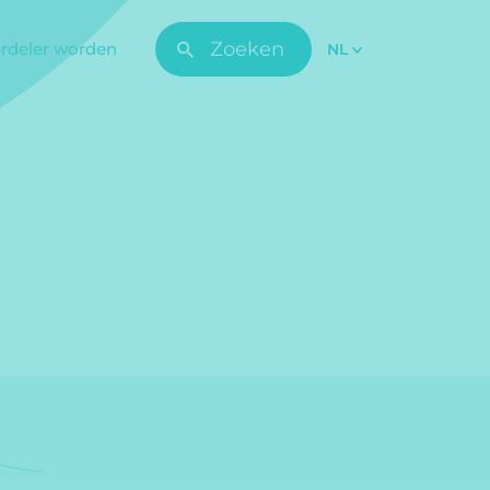
Zoeken
rdeler worden
NL